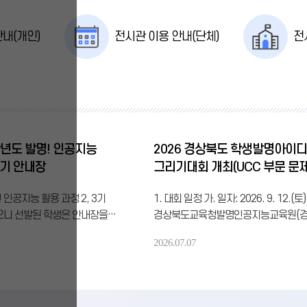
병
전
음
기
록
안내(개인)
전시관 이용 안내(단체)
전
수
집
안
내.
멈
춰
버
린
6학년도 발명! 인공지능
2026 경상북도 학생발명아이
소
년
3기 안내장
그리기대회 개최(UCC 부문 문제
의
시
 인공지능 활용 과정 2, 3기
1. 대회 일정 가. 일자: 2026. 9. 12.(토
간
을
니 선발된 학생은 안내장을
경상북도교육청발명인공지능교육원(
이
주시기 바랍니다.1. 기간:
경주시 첨성로 97)2. 참가 부문 및 대상
어
2026.07.07
~9. 13.(일) 9:20~12:10
인원4. 신청 방법 가. 참가자는 1개 부
갑
일)]는 시험 관계로 9:20~13:00
(중복 신청 불가) 나. 신청기간: 2026. 7.
니
다.
(목)~7.20.(월) 다. 신청방법: 학교를 
경
명인공지능교육원 2층
(학교별 참가 가능 인원에 따라 참가자
북