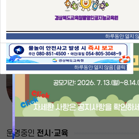
하루동안 열지 않음
하루동안 열지 않음 [ 클릭 ]
경
상
북
운영중인
전시·교육
도