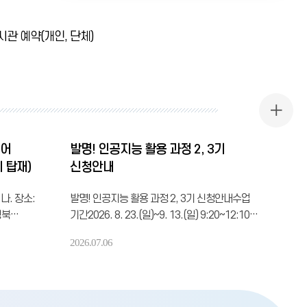
education
Digital
Library).
시관 예약(개인, 단체)
전
자
책/
오
디
오
공
북
지
구
사
독
디어
발명! 인공지능 활용 과정 2, 3기
항
서
 탑재)
신청안내
더
비
보
스
기
오
) 나. 장소:
발명! 인공지능 활용 과정 2, 3기 신청안내수업
픈.
경북
기간2026. 8. 23.(일)~9. 13.(일) 9:20~12:10
17
3. 신청
*4주차[9. 13.(일)]는 시험 관계로 9:20~13:00
만
2026.07.06
문만 신청
운영됨수업 대상 및 인원2기: 영남권 내
권
의
 9.
초등학교 3~4학년, 20명3기: 영남권 내
도
통해 신청
초등학교 5~6학년, 20명선발 및 접수 방법 - 26.
서
를
7. 14.(화) 10:00 접수 시작 - 지역별 할당량
를