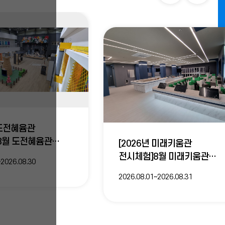
영
영
중
중
인
인
소
년
의
전
전
기
억
시
시
을
모
 도전혜윰관
아
·
·
8월 도전혜윰관
[2026년 미래키움관
주
세
개인/주말)
전시체험]8월 미래키움관
~2026.08.30
요:
교
교
전시체험(개인/주말)
경
2026.08.01~2026.08.31
상
육
육
북
도
학
이
다
도