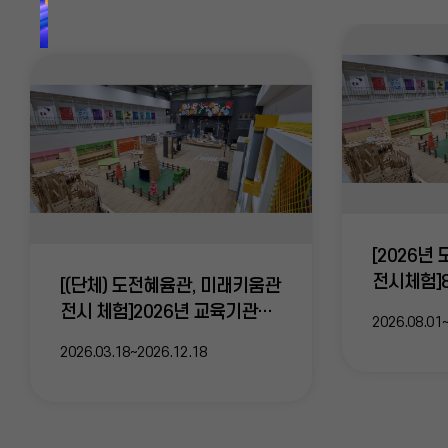
교
육
청
2026
년
폐
교
활
용
공
모
사
업
[2026년
홍
보
전시체험]
[(단체) 도전혜윰관, 미래키움관
전시체험(
전시 체험]2026년 교육기관
2026.08.01
학생 단체관람
2026.03.18~2026.12.18