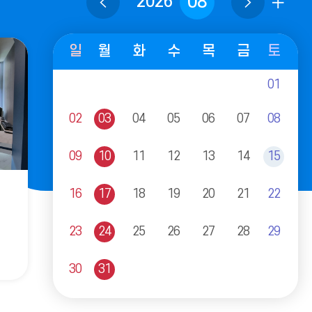
08
2026
휴
이
다
관
전
음
일
월
화
수
목
금
토
일
달
달
캘
01
안
린
bookers
더
경
내
:
상
02
03
04
05
06
07
08
월,
북
더
화,
도
수,
교
09
10
11
12
13
14
15
보
목,
육
[2026년 도전혜윰관
금,
청
16
17
18
19
20
21
22
토,
전
기
전시체험]8월 도전혜윰관
[2
일
자
전시체험(개인/수, 목, 금)
전시
도
2026.08.05~2026.08.28
23
24
25
26
27
28
29
서
전시체
2026.
관
(Gyeongsangbuk-
30
31
do
office
of