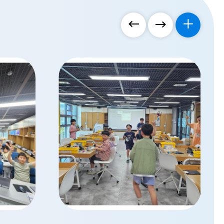
은 사전
적용된 접수 선착순 진행 - 공지사항의 링크에서
예
약
 대회 문제
신청화면 접수 가능결과 안내 - 26. 7. 21.(화)
사
사
사
이
 미래 나.
선정결과 발표 - 선정 학생 소속 교로 업무
나
문의
관리시스템 공문 발송 및 개별 문자로 합격자만
대
진
진
진
명UCC
개별 안내 - 불합격자에 대한 별도 통지는 없음 -
기
없
그림 도구
이름, 학교, 연락처 등 오기재 또는 누락으로 인한
앨
앨
앨
이
 사용
연락 불가 시 자동 탈락 처리신청링크 바로가기
언
(눌러주세요)
제
범
범
범
어
협회에서
디
이디어
서
이
다
더
입니다.
나
리기대회』
이
전
음
보
용
,참가를
가
능
기
계획:
합
가팀의
니
다
자세한
(매
760-
월