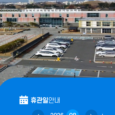
휴관일
안내