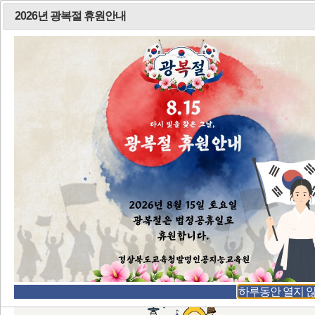
여름철 학생 물놀이 안전수칙(집중홍보기간)
2026년 8월 전시체험 안내
2026년 광복절 휴원안내
기관 소개
이용 및 예약하기
하루동안 열지 않음
팝업창 모음
3
8
경상북도교육청 2026년 폐교활용공모 사업
하루동안 열지 않음