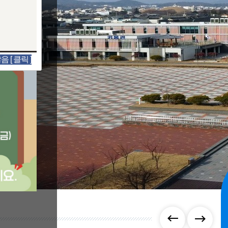
 [ 클릭 ]
운
운