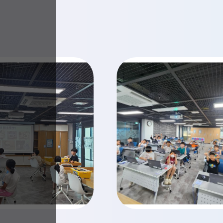
경북 경주시 첨성로97)3. 세부
선정하여 신청함.) 라. 발명UCC 부문
교
조4. 합격자에게는 개별 문자
작품 제출 후 대회 당일 발표로 진행5.
육
청
 완료 - 합격자 7. 21.
가. 주제: 에너지와 함께 만드는 더 나은
은
완료5. 불합격자에 대한 별도
발명상상화, 발명디자인, 발명만화 부
단
격자가 아닌 경우, QR에
문제는 대회 당일 현장에서 제시 다. 발
한
을 알려드립니다. 7. 기타
부문 문제는 학교로 문의 라. 준비물: 
명
의
114
(개인 준비, 다양한 재료, 위험한 재료는
학
불가), 8절 도화지는 대회장에서 배부6.
도
유의사항본 대회는 (사)한국학교발명
병
주최하는『2026 대한민국 학생발명아
도
역
그리기대회』와는 별도로 개최되는 대회
사
『2026 대한민국 학생발명아이디어 그
속
참가는 본 대회 참가와 연계되지 않으며
에
서
희망하는 경우 해당 개최 요강에 따라
잊
개별적으로 신청하여야 합니다.7. 시상 
히
경상북도발명인재육성협의회장상(참
지
금상 10%, 은상 20%, 동상 30%)※ 
않
도
내용은 학교 또는 대회 운영 담당자 054-
록
3112로 문의 바랍니다.