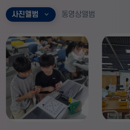
플랫폼 및 기자재 활용 지원주강사 2명보조강사
발명교육 1, 2실(
2명중학 프로젝트머신러닝·딥러닝 기반 데이터
내용: 첨부파일 참
사진앨범
동영상앨범
분석 및 예측 프로젝트 기획·운영데이터 수집·
및 소속교 공문 발송
분석, 팀별 프로젝트 및 기자재 활용 지원주강사
9시에 문자 발송 
2명보조강사 2명고교 프로젝트데이터 분석과
통지는 없음6. 합
인공지능 모델 설계를 활용한 심화 프로젝트
접수하셔도 삭제됨
기획·운영인공지능 모델 구현, 프로젝트 산출물
문의: 054-760-3
제작 및 학생 활동 지원주강사 2명보조강사
2명총 선발 예정 인원12명 나. 모집 기간: 2026.
8. 7.(금)~2026. 8. 20.(목) 17:00까지 다. 공고
방법: 경상북도교육청 및
경상북도발명인공지능교육원, 의성교육지원청,
의성군청 누리집 게시 라. 선발 일정항목서류
접수 기간1차 합격자 발표 예정일2차 면접
전형최종합격예정자
발표일강사협의회비고일정2026. 8. 7.(금)~8.
20.(목) 17:002026. 8. 27.(목) 14:00
이후2026. 9. 10.(목) 10:00~2026. 9. 16.(수)
14:00 이후추후안내세부 사항[붙임] 참고붙임