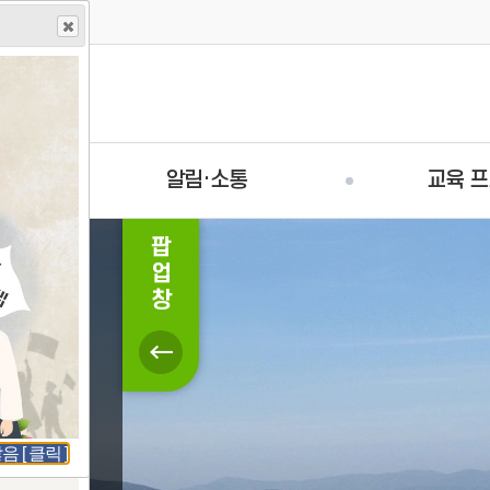
알림·소통
교육 
팝
업
사
창
이
닫
드
기
소년의 기억을 모아주세요(경북 학도병 기록 수집)
팝
업
정
지
 [ 클릭 ]