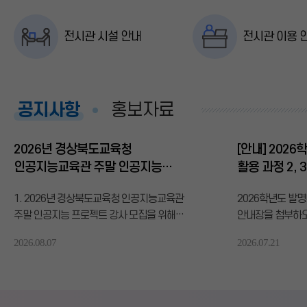
전시관 시설 안내
전시관 이용 
공
공지사항
홍보자료
지
사
2026년 경상북도교육청
[안내] 202
항
인공지능교육관 주말 인공지능
활용 과정 2, 
프로젝트 강사 모집 공고
1. 2026년 경상북도교육청 인공지능교육관
2026학년도 발명!
주말 인공지능 프로젝트 강사 모집을 위해
안내장을 첨부하오
다음과 같이 공고합니다. 가. 전형 분야 및 예정
읽고 교육에 참석해
2026.08.07
2026.07.21
인원영역주강사 주요 업무보조강사 주요
2026. 8. 23.(일)
업무모집인원초등 프로젝트초등학교 5~6학년
*4주차[9. 13.(
수준의 기초 데이터 탐구 및 노코딩 인공지능
운영됨2. 장소:
프로젝트 기획·운영학생 개별·팀 활동, 인공지능
경상북도교육청발