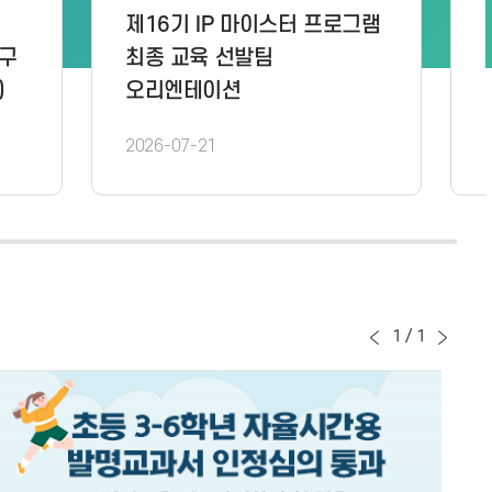
 대한민국
[공지] 2026년 대한민국
피언대회
학생창의력 챔피언대회
 자료 공유
제작과제 문제 공지
(★7/21업데이트)
2026-07-06
1
/
1