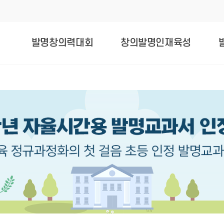
발명창의력대회
창의발명인재육성