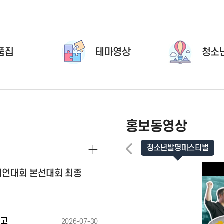
품집
테마영상
청소
홍보동영상
청소년발명페스티벌
챔피언대회 본선대회 최종
공고
2026-07-30