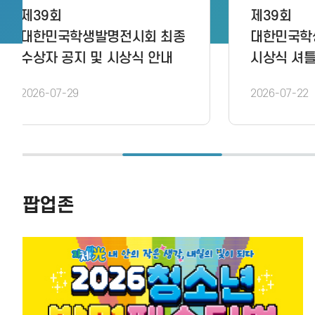
제16기 IP 마이스터 프로그램
구
최종 교육 선발팀
)
오리엔테이션
2026-07-21
2
팝업존