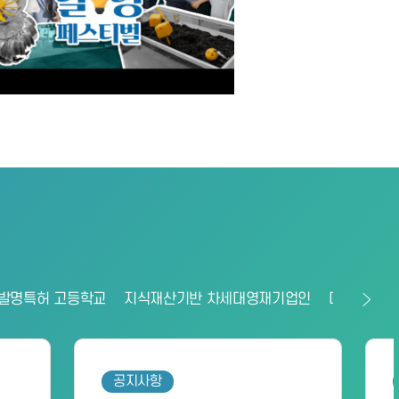
발명특허 고등학교
지식재산기반 차세대영재기업인
대한민국발
공지사항